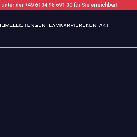
unter der +49 6104 98 691 00 für Sie erreichbar!
HOME
LEISTUNGEN
TEAM
KARRIERE
KONTAKT